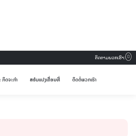
ຕິດຕາມພວກເຮົາ:
ະ ກິດຈະກຳ
ສອ້ມແປງເຄື່ອນທີ່
ຕິດຕໍ່ພວກເຮົາ