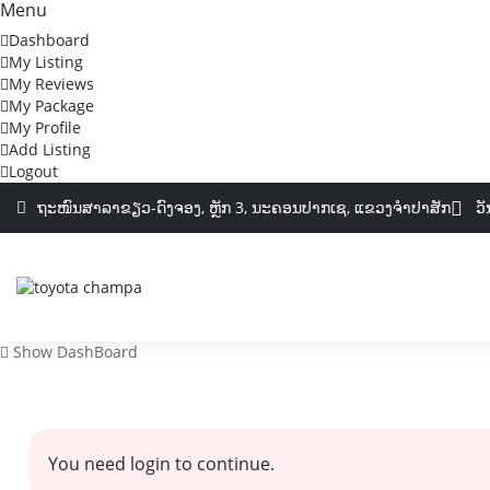
Menu
Dashboard
My Listing
My Reviews
My Package
My Profile
Add Listing
Logout
ຖະໜົນສາລາຂຽວ-ດົງຈອງ,​ ຫຼັກ 3, ນະຄອນປາກເຊ, ແຂວງຈຳປາສັກ
ວັ
Show DashBoard
You need login to continue.