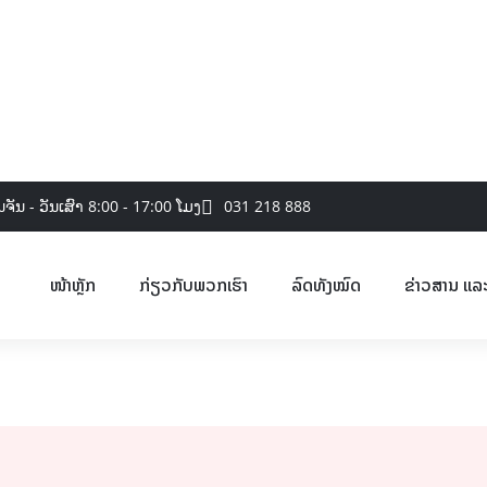
031 218 888
ນຈັນ - ວັນເສົາ 8:00 - 17:00 ໂມງ
ໜ້າຫຼັກ
ກ່ຽວກັບພວກເຮົາ
ລົດທັງໝົດ
ຂ່າວສານ ແລ