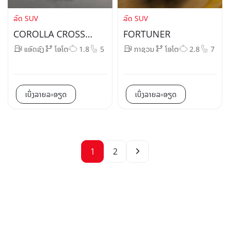
ລົດ SUV
ລົດ SUV
COROLLA CROSS
FORTUNER
HYBRID ELECTRIC
ແອັດຊັງ
ໂອໂຕ
1.8
5
ກາຊວນ
ໂອໂຕ
2.8
7
ເບິ່ງລາຍລະອຽດ
ເບິ່ງລາຍລະອຽດ
1
2