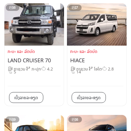
6
7
ກະບະ ແລະ ລົດບັດ
ກະບະ ແລະ ລົດບັດ
LAND CRUISER 70
HIACE
ກາຊວນ
ກະປຸກ
4.2
ກາຊວນ
ໂອໂຕ
2.8
5
14
ເບິ່ງລາຍລະອຽດ
ເບິ່ງລາຍລະອຽດ
9
6