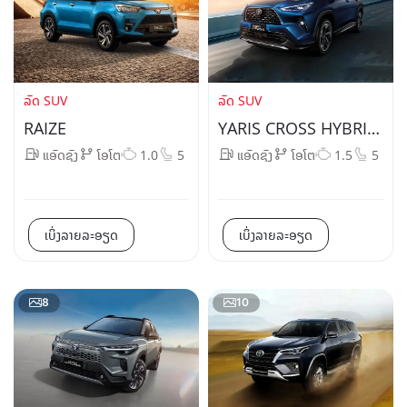
ລົດ SUV
ລົດ SUV
RAIZE
YARIS CROSS HYBRID
ELECTRIC
ແອັດຊັງ
ໂອໂຕ
1.0
5
ແອັດຊັງ
ໂອໂຕ
1.5
5
ເບິ່ງລາຍລະອຽດ
ເບິ່ງລາຍລະອຽດ
8
10