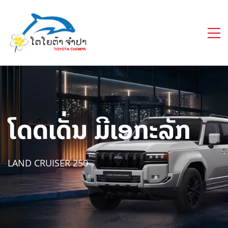
ໂດດເດັ່ນ ມີເອກະລັກ
LAND CRUISER 250