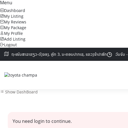
Menu
Dashboard
My Listing
My Reviews
My Package
My Profile
Add Listing
Logout
ຖະໜົນສາລາຂຽວ-ດົງຈອງ,​ ຫຼັກ 3, ນະຄອນປາກເຊ, ແຂວງຈຳປາສັກ
ວັນຈັນ 
Show DashBoard
You need login to continue.