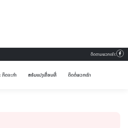
ຕິດຕາມພວກເຮົາ:
ະ ກິດຈະກຳ
ສອ້ມແປງເຄື່ອນທີ່
ຕິດຕໍ່ພວກເຮົາ