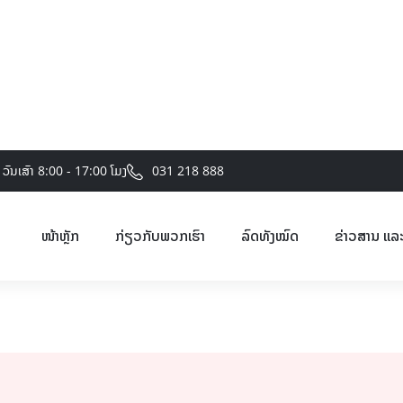
031 218 888
- ວັນເສົາ 8:00 - 17:00 ໂມງ
ໜ້າຫຼັກ
ກ່ຽວກັບພວກເຮົາ
ລົດທັງໝົດ
ຂ່າວສານ ແລ