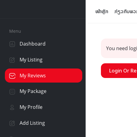
ໜ້າຫຼັກ
ກ່ຽວກັບພວກ
Menu
Dashboard
You need logi
My Listing
Login Or Re
My Reviews
My Package
My Profile
Add Listing