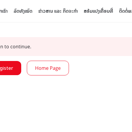
ເຮົາ
ລົດທັງໝົດ
ຂ່າວສານ ແລະ ກິດຈະກຳ
ສອ້ມແປງເຄື່ອນທີ່
ຕິດຕໍ່ພ
n to continue.
gister
Home Page