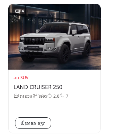
14
ລົດ SUV
LAND CRUISER 250
ກາຊວນ
ໂອໂຕ
2.8
7
ເບິ່ງລາຍລະອຽດ