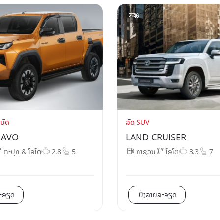
6
ດບັດ
ລົດ SUV
RAVO
LAND CRUISER
ກະປຸກ & ໂອໂຕ
2.8
5
ກາຊວນ
ໂອໂຕ
3.3
7
ລະອຽດ
ເບິ່ງລາຍລະອຽດ