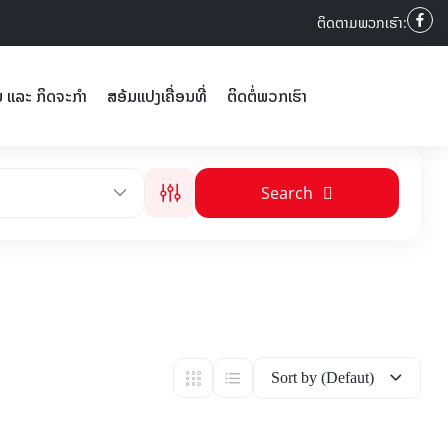
ຕິດຕາມພວກເຮົາ:
ນ ແລະ ກິດຈະກຳ
ສອ້ມແປງເຄື່ອນທີ່
ຕິດຕໍ່ພວກເຮົາ
Search
Sort by (Defaut)