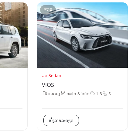
10
ລົດ Sedan
VIOS
ແອັດຊັງ
ກະປຸກ & ໂອໂຕ
1.3
5
ເບິ່ງລາຍລະອຽດ