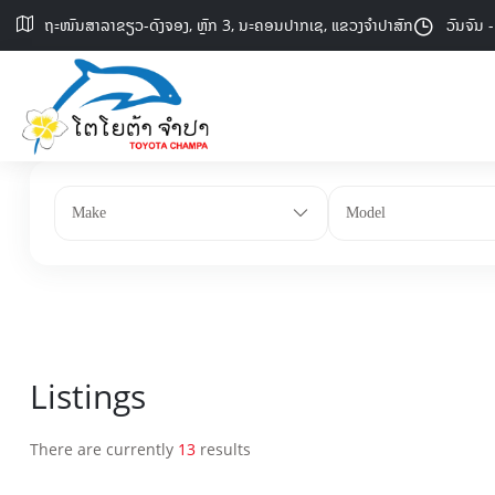
ຖະໜົນສາລາຂຽວ-ດົງຈອງ,​ ຫຼັກ 3, ນະຄອນປາກເຊ, ແຂວງຈຳປາສັກ
ວັນຈັນ 
Make
Model
Listings
There are currently
13
results