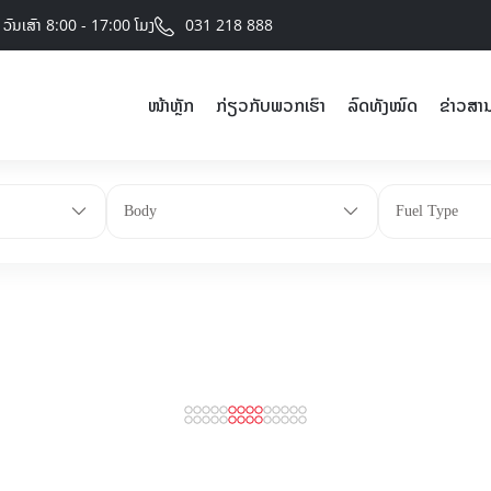
031 218 888
- ວັນເສົາ 8:00 - 17:00 ໂມງ
ໜ້າຫຼັກ
ກ່ຽວກັບພວກເຮົາ
ລົດທັງໝົດ
ຂ່າວສາ
Body
Fuel Type