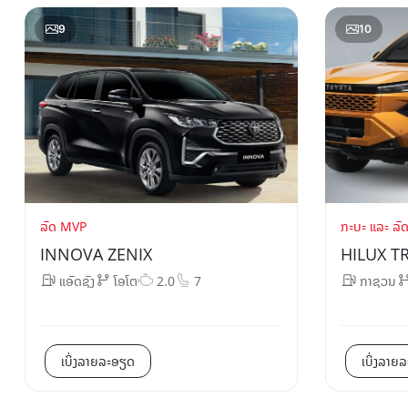
9
10
ລົດ MVP
ກະບະ ແລະ ລົ
INNOVA ZENIX
HILUX T
ແອັດຊັງ
ໂອໂຕ
2.0
7
ກາຊວນ
ເບິ່ງລາຍລະອຽດ
ເບິ່ງລາຍ