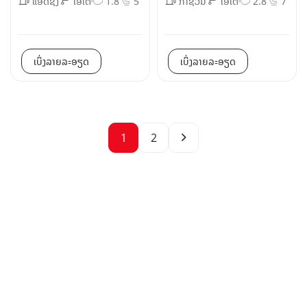
ແອັດຊັງ
ໂອໂຕ
1.8
5
ກາຊວນ
ໂອໂຕ
2.8
7
ເບິ່ງລາຍລະອຽດ
ເບິ່ງລາຍລະອຽດ
1
2