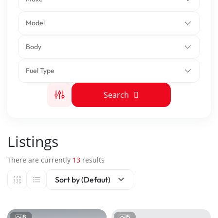
Model
Body
Fuel Type
Search
Listings
There are currently
13
results
Sort by (Defaut)
8
5