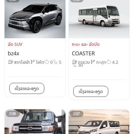
ລົດ SUV
ກະບະ ແລະ ລົດບັດ
bz4x
COASTER
ສາກໄຟຟ້າ
ໂອໂຕ
0
5
ກາຊວນ
ກະປຸກ
4.2
30
ເບິ່ງລາຍລະອຽດ
ເບິ່ງລາຍລະອຽດ
6
7