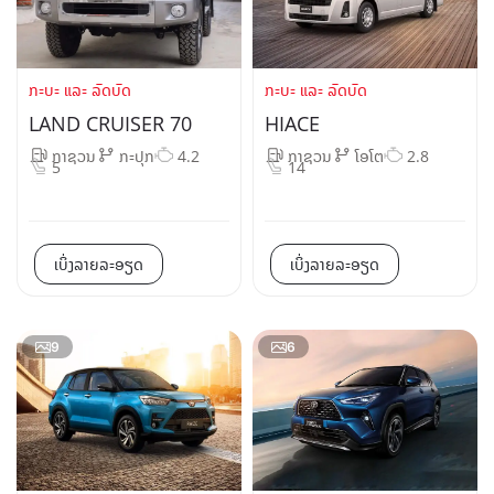
ກະບະ ແລະ ລົດບັດ
ກະບະ ແລະ ລົດບັດ
LAND CRUISER 70
HIACE
ກາຊວນ
ກະປຸກ
4.2
ກາຊວນ
ໂອໂຕ
2.8
5
14
ເບິ່ງລາຍລະອຽດ
ເບິ່ງລາຍລະອຽດ
9
6