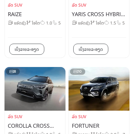
ລົດ SUV
ລົດ SUV
RAIZE
YARIS CROSS HYBRID
ELECTRIC
ແອັດຊັງ
ໂອໂຕ
1.0
5
ແອັດຊັງ
ໂອໂຕ
1.5
5
ເບິ່ງລາຍລະອຽດ
ເບິ່ງລາຍລະອຽດ
8
10
ລົດ SUV
ລົດ SUV
COROLLA CROSS
FORTUNER
HYBRID ELECTRIC